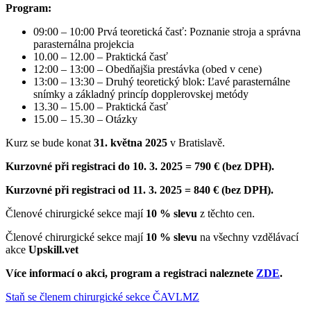
Program:
09:00 – 10:00 Prvá teoretická časť: Poznanie stroja a správna
parasternálna projekcia
10.00 – 12.00 – Praktická časť
12:00 – 13:00 – Obedňajšia prestávka (obed v cene)
13:00 – 13:30 – Druhý teoretický blok: Ľavé parasternálne
snímky a základný princíp dopplerovskej metódy
13.30 – 15.00 – Praktická časť
15.00 – 15.30 – Otázky
Kurz se bude konat
31. května 2025
v Bratislavě.
Kurzovné při registraci do 10. 3. 2025 = 790 € (bez DPH).
Kurzovné při registraci od 11. 3. 2025 = 840 € (bez DPH).
Členové chirurgické sekce mají
10 % slevu
z těchto cen.
Členové chirurgické sekce mají
10 % slevu
na všechny vzdělávací
akce
Upskill.vet
Více informací o akci, program a registraci naleznete
ZDE
.
Staň se členem chirurgické sekce ČAVLMZ