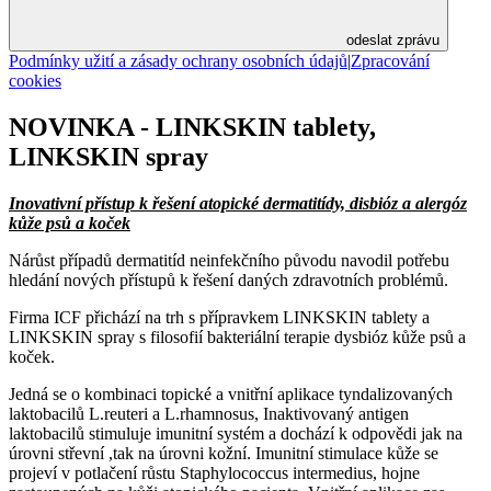
odeslat zprávu
Podmínky užití a zásady ochrany osobních údajů
|
Zpracování
cookies
NOVINKA - LINKSKIN tablety,
LINKSKIN spray
Inovativní přístup k řešení atopické dermatitídy, disbióz a alergóz
kůže psů a koček
Nárůst případů dermatitíd neinfekčního původu navodil potřebu
hledání nových přístupů k řešení daných zdravotních problémů.
Firma ICF přichází na trh s přípravkem LINKSKIN tablety a
LINKSKIN spray s filosofií bakteriální terapie dysbióz kůže psů a
koček.
Jedná se o kombinaci topické a vnitřní aplikace tyndalizovaných
laktobacilů L.reuteri a L.rhamnosus, Inaktivovaný antigen
laktobacilů stimuluje imunitní systém a dochází k odpovědi jak na
úrovni střevní ,tak na úrovni kožní. Imunitní stimulace kůže se
projeví v potlačení růstu Staphylococcus intermedius, hojne