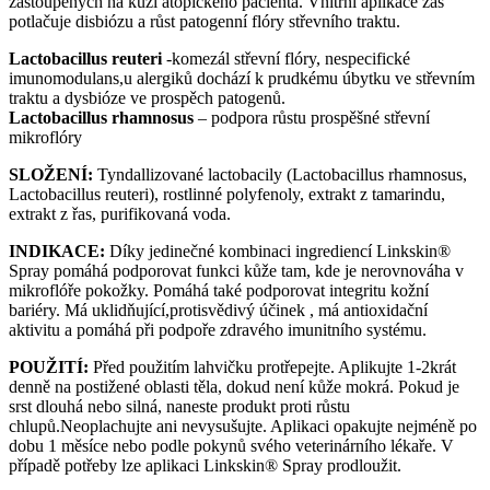
zastoupených na kůži atopického pacienta. Vnitřní aplikace zas
potlačuje disbiózu a růst patogenní flóry střevního traktu.
Lactobacillus reuteri
-komezál střevní flóry, nespecifické
imunomodulans,u alergiků dochází k prudkému úbytku ve střevním
traktu a dysbióze ve prospěch patogenů.
Lactobacillus rhamnosus
– podpora růstu prospěšné střevní
mikroflóry
SLOŽENÍ:
Tyndallizované lactobacily (Lactobacillus rhamnosus,
Lactobacillus reuteri), rostlinné polyfenoly, extrakt z tamarindu,
extrakt z řas, purifikovaná voda.
INDIKACE:
Díky jedinečné kombinaci ingrediencí Linkskin®
Spray pomáhá podporovat funkci kůže tam, kde je nerovnováha v
mikroflóře pokožky. Pomáhá také podporovat integritu kožní
bariéry. Má uklidňující,protisvědivý účinek , má antioxidační
aktivitu a pomáhá při podpoře zdravého imunitního systému.
POUŽITÍ:
Před použitím lahvičku protřepejte. Aplikujte 1-2krát
denně na postižené oblasti těla, dokud není kůže mokrá. Pokud je
srst dlouhá nebo silná, naneste produkt proti růstu
chlupů.Neoplachujte ani nevysušujte. Aplikaci opakujte nejméně po
dobu 1 měsíce nebo podle pokynů svého veterinárního lékaře. V
případě potřeby lze aplikaci Linkskin® Spray prodloužit.