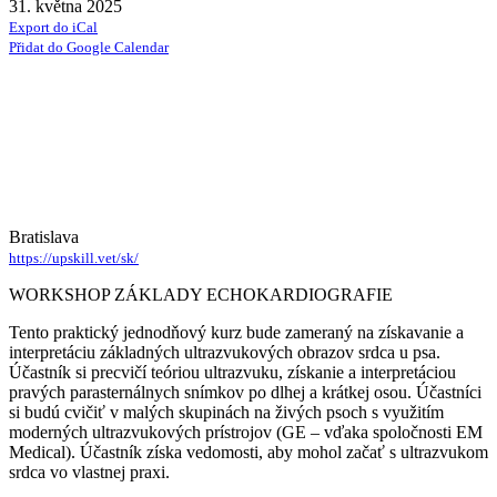
31. května 2025
Export do iCal
Přidat do Google Calendar
Bratislava
https://upskill.vet/sk/
WORKSHOP ZÁKLADY ECHOKARDIOGRAFIE
Tento praktický jednodňový kurz bude zameraný na získavanie a
interpretáciu základných ultrazvukových obrazov srdca u psa.
Účastník si precvičí teóriou ultrazvuku, získanie a interpretáciou
pravých parasternálnych snímkov po dlhej a krátkej osou. Účastníci
si budú cvičiť v malých skupinách na živých psoch s využitím
moderných ultrazvukových prístrojov (GE – vďaka spoločnosti EM
Medical). Účastník získa vedomosti, aby mohol začať s ultrazvukom
srdca vo vlastnej praxi.