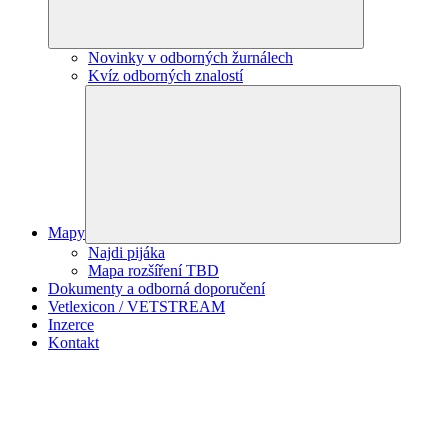
Novinky v odborných žurnálech
Kvíz odborných znalostí
Mapy
Najdi pijáka
Mapa rozšíření TBD
Dokumenty a odborná doporučení
Vetlexicon / VETSTREAM
Inzerce
Kontakt