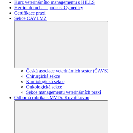
Kurz veterinárního managementu s HILLS
Herriot do ucha – podcast Cymedicy
Certifikace praxí
Sekce ČAVLMZ
Česká asociace veterinárních sester (ČAVS)
Chirurgická sekce
Kardiologická sekce
Onkologická sekce
Sekce managementu veterinárních praxí
Odborná rubrika s MVDr. Kovaříkovou