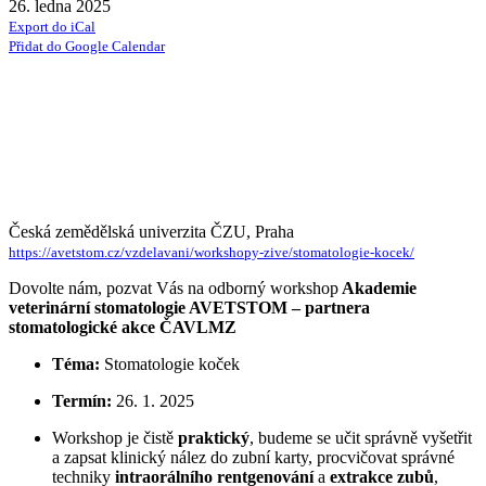
26. ledna 2025
Export do iCal
Přidat do Google Calendar
Česká zemědělská univerzita ČZU, Praha
https://avetstom.cz/vzdelavani/workshopy-zive/stomatologie-kocek/
Dovolte nám, pozvat Vás na odborný workshop
Akademie
veterinární stomatologie AVETSTOM – partnera
stomatologické akce ČAVLMZ
Téma:
Stomatologie koček
Termín:
26. 1. 2025
Workshop je čistě
praktický
, budeme se učit správně vyšetřit
a zapsat klinický nález do zubní karty, procvičovat správné
techniky
intraorálního rentgenování
a
extrakce zubů
,