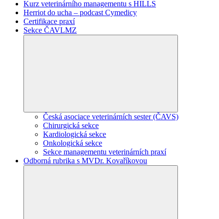
Kurz veterinárního managementu s HILLS
Herriot do ucha – podcast Cymedicy
Certifikace praxí
Sekce ČAVLMZ
Česká asociace veterinárních sester (ČAVS)
Chirurgická sekce
Kardiologická sekce
Onkologická sekce
Sekce managementu veterinárních praxí
Odborná rubrika s MVDr. Kovaříkovou