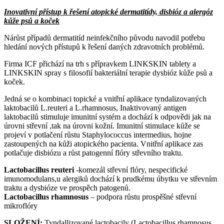
Inovativní přístup k řešení atopické dermatitídy, disbióz a alergóz
kůže psů a koček
Nárůst případů dermatitíd neinfekčního původu navodil potřebu
hledání nových přístupů k řešení daných zdravotních problémů.
Firma ICF přichází na trh s přípravkem LINKSKIN tablety a
LINKSKIN spray s filosofií bakteriální terapie dysbióz kůže psů a
koček.
Jedná se o kombinaci topické a vnitřní aplikace tyndalizovaných
laktobacilů L.reuteri a L.rhamnosus, Inaktivovaný antigen
laktobacilů stimuluje imunitní systém a dochází k odpovědi jak na
úrovni střevní ,tak na úrovni kožní. Imunitní stimulace kůže se
projeví v potlačení růstu Staphylococcus intermedius, hojne
zastoupených na kůži atopického pacienta. Vnitřní aplikace zas
potlačuje disbiózu a růst patogenní flóry střevního traktu.
Lactobacillus reuteri
-komezál střevní flóry, nespecifické
imunomodulans,u alergiků dochází k prudkému úbytku ve střevním
traktu a dysbióze ve prospěch patogenů.
Lactobacillus rhamnosus
– podpora růstu prospěšné střevní
mikroflóry
SLOŽENÍ:
Tyndallizované lactobacily (Lactobacillus rhamnosus,