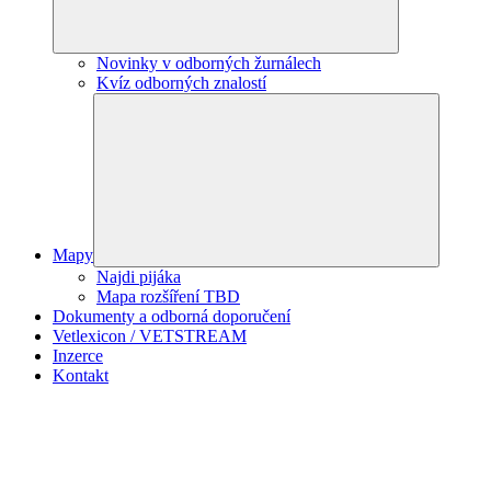
Novinky v odborných žurnálech
Kvíz odborných znalostí
Mapy
Najdi pijáka
Mapa rozšíření TBD
Dokumenty a odborná doporučení
Vetlexicon / VETSTREAM
Inzerce
Kontakt