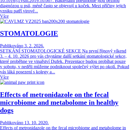
10.1016/j.cvsm.2019.10.007. Bakteriální pneumonie jsou běžnou
diagnózou u psů, méně často se objevují u koček. Mezi příčiny jejich
vzniku patří virové...
Více
STOMATOLOGIE
Publikováno 3. 2. 2026.
SETKÁNÍ STOMATOLOGICKÉ SEKCE Na první říjnový víkend
3. – 4. 10. 2026 pro vás chystáme další setkání stomatologické sekce,
které proběhne ve vinařství Dufek. Prezentace budou probíhat pouze
v sobotu, v neděli můžeme podniknout společný výlet po okolí. Pokud
vás láká posezení s kolegy a...
Více
Effects of metronidazole on the fecal
microbiome and metabolome in healthy
dogs
Publikováno 13. 10. 2020.
Effects of metronidazole on the fecal microbiome and metabolome in