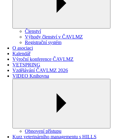
Členství
Výhody členství v ČAVLMZ
Registrační systém
O asociaci
Kalendář
Výroční konference ČAVLMZ
VETSPRING
Vzdělávání ČAVLMZ 2026
VIDEO Knihovna
Obnovení přístupu
Kurz veterinárního managementu s HILLS