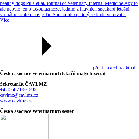
healthy dogs Pilla et al. Journal of Veterinary Internal Medicine Aby to
ale nebylo jen o toxoplazmóze, jedním z hlavních speakerů letošní
virtuální konference je Jan Suchodolski, který se bude věnovat...
Více
přejít na archiv aktualit
Česká asociace veterinárních lékařů malých zvířat
Sekretariát ČAVLMZ
+420 607 067 696
cavlmz@cavlmz.cz
www.cavlmz.cz
Česká asociace veterinárních sester