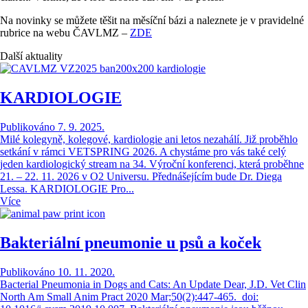
Na novinky se můžete těšit na měsíční bázi a naleznete je v pravidelné
rubrice na webu ČAVLMZ –
ZDE
Další aktuality
KARDIOLOGIE
Publikováno 7. 9. 2025.
Milé kolegyně, kolegové, kardiologie ani letos nezahálí. Již proběhlo
setkání v rámci VETSPRING 2026. A chystáme pro vás také celý
jeden kardiologický stream na 34. Výroční konferenci, která proběhne
21. – 22. 11. 2026 v O2 Universu. Přednášejícím bude Dr. Diega
Lessa. KARDIOLOGIE Pro...
Více
Bakteriální pneumonie u psů a koček
Publikováno 10. 11. 2020.
Bacterial Pneumonia in Dogs and Cats: An Update Dear, J.D. Vet Clin
North Am Small Anim Pract 2020 Mar;50(2):447-465. doi: