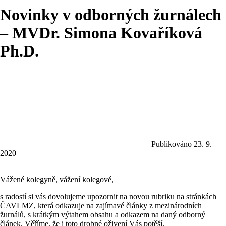
Novinky v odborných žurnálech
– MVDr. Simona Kovaříková
Ph.D.
Publikováno 23. 9.
2020
Vážené kolegyně, vážení kolegové,
s radostí si vás dovolujeme upozornit na novou rubriku na stránkách
ČAVLMZ, která odkazuje na zajímavé články z mezinárodních
žurnálů, s krátkým výtahem obsahu a odkazem na daný odborný
článek. Věříme, že i toto drobné oživení Vás potěší.