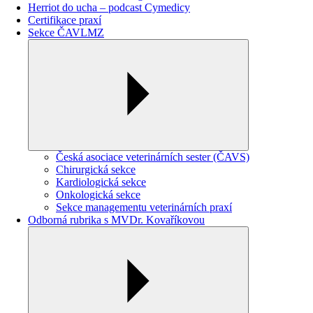
Herriot do ucha – podcast Cymedicy
Certifikace praxí
Sekce ČAVLMZ
Česká asociace veterinárních sester (ČAVS)
Chirurgická sekce
Kardiologická sekce
Onkologická sekce
Sekce managementu veterinárních praxí
Odborná rubrika s MVDr. Kovaříkovou