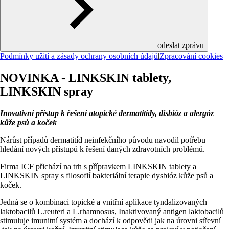
odeslat zprávu
Podmínky užití a zásady ochrany osobních údajů
|
Zpracování cookies
NOVINKA - LINKSKIN tablety,
LINKSKIN spray
Inovativní přístup k řešení atopické dermatitídy, disbióz a alergóz
kůže psů a koček
Nárůst případů dermatitíd neinfekčního původu navodil potřebu
hledání nových přístupů k řešení daných zdravotních problémů.
Firma ICF přichází na trh s přípravkem LINKSKIN tablety a
LINKSKIN spray s filosofií bakteriální terapie dysbióz kůže psů a
koček.
Jedná se o kombinaci topické a vnitřní aplikace tyndalizovaných
laktobacilů L.reuteri a L.rhamnosus, Inaktivovaný antigen laktobacilů
stimuluje imunitní systém a dochází k odpovědi jak na úrovni střevní