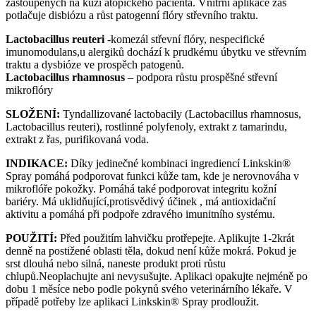
zastoupených na kůži atopického pacienta. Vnitřní aplikace zas
potlačuje disbiózu a růst patogenní flóry střevního traktu.
Lactobacillus reuteri
-komezál střevní flóry, nespecifické
imunomodulans,u alergiků dochází k prudkému úbytku ve střevním
traktu a dysbióze ve prospěch patogenů.
Lactobacillus rhamnosus
– podpora růstu prospěšné střevní
mikroflóry
SLOŽENÍ:
Tyndallizované lactobacily (Lactobacillus rhamnosus,
Lactobacillus reuteri), rostlinné polyfenoly, extrakt z tamarindu,
extrakt z řas, purifikovaná voda.
INDIKACE:
Díky jedinečné kombinaci ingrediencí Linkskin®
Spray pomáhá podporovat funkci kůže tam, kde je nerovnováha v
mikroflóře pokožky. Pomáhá také podporovat integritu kožní
bariéry. Má uklidňující,protisvědivý účinek , má antioxidační
aktivitu a pomáhá při podpoře zdravého imunitního systému.
POUŽITÍ:
Před použitím lahvičku protřepejte. Aplikujte 1-2krát
denně na postižené oblasti těla, dokud není kůže mokrá. Pokud je
srst dlouhá nebo silná, naneste produkt proti růstu
chlupů.Neoplachujte ani nevysušujte. Aplikaci opakujte nejméně po
dobu 1 měsíce nebo podle pokynů svého veterinárního lékaře. V
případě potřeby lze aplikaci Linkskin® Spray prodloužit.