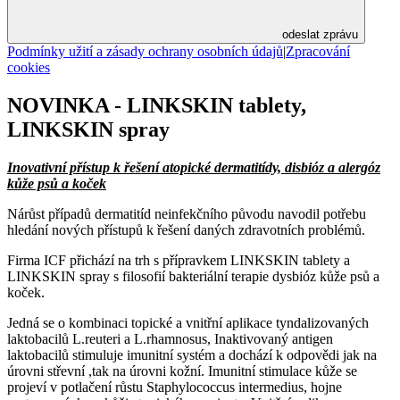
odeslat zprávu
Podmínky užití a zásady ochrany osobních údajů
|
Zpracování
cookies
NOVINKA - LINKSKIN tablety,
LINKSKIN spray
Inovativní přístup k řešení atopické dermatitídy, disbióz a alergóz
kůže psů a koček
Nárůst případů dermatitíd neinfekčního původu navodil potřebu
hledání nových přístupů k řešení daných zdravotních problémů.
Firma ICF přichází na trh s přípravkem LINKSKIN tablety a
LINKSKIN spray s filosofií bakteriální terapie dysbióz kůže psů a
koček.
Jedná se o kombinaci topické a vnitřní aplikace tyndalizovaných
laktobacilů L.reuteri a L.rhamnosus, Inaktivovaný antigen
laktobacilů stimuluje imunitní systém a dochází k odpovědi jak na
úrovni střevní ,tak na úrovni kožní. Imunitní stimulace kůže se
projeví v potlačení růstu Staphylococcus intermedius, hojne