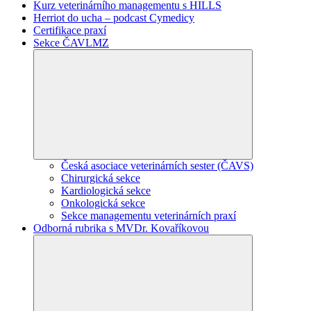
Kurz veterinárního managementu s HILLS
Herriot do ucha – podcast Cymedicy
Certifikace praxí
Sekce ČAVLMZ
Česká asociace veterinárních sester (ČAVS)
Chirurgická sekce
Kardiologická sekce
Onkologická sekce
Sekce managementu veterinárních praxí
Odborná rubrika s MVDr. Kovaříkovou