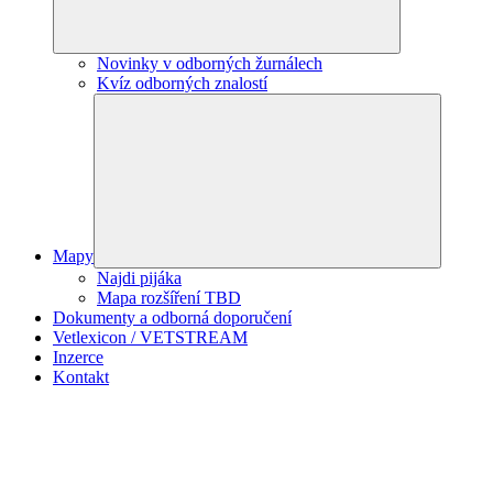
Novinky v odborných žurnálech
Kvíz odborných znalostí
Mapy
Najdi pijáka
Mapa rozšíření TBD
Dokumenty a odborná doporučení
Vetlexicon / VETSTREAM
Inzerce
Kontakt