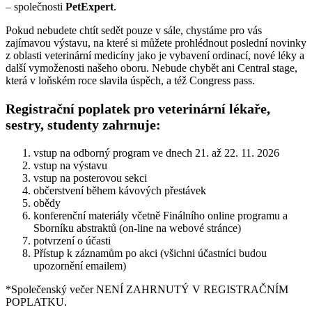
– společnosti
PetExpert
.
Pokud nebudete chtít sedět pouze v sále, chystáme pro vás
zajímavou výstavu, na které si můžete prohlédnout poslední novinky
z oblasti veterinární medicíny jako je vybavení ordinací, nové léky a
další vymoženosti našeho oboru. Nebude chybět ani Central stage,
která v loňském roce slavila úspěch, a též Congress pass.
Registrační poplatek pro veterinární lékaře,
sestry, studenty zahrnuje:
vstup na odborný program ve dnech 21. až 22. 11. 2026
vstup na výstavu
vstup na posterovou sekci
občerstvení během kávových přestávek
obědy
konferenční materiály včetně Finálního online programu a
Sborníku abstraktů (on-line na webové stránce)
potvrzení o účasti
Přístup k záznamům po akci (všichni účastníci budou
upozornění emailem)
*Společenský večer NENÍ ZAHRNUTÝ V REGISTRAČNÍM
POPLATKU.