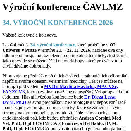
Výroční konference ČAVLMZ
34.
VÝROČNÍ KONFERENCE 2026
Vážené kolegyně a kolegové,
Letošní ročník
34. výroční konference,
která proběhne v
O2
Universu v Praze
v termínu
21. – 22. 11. 2026
, nabídne dva dny
odborného programu rozděleného do několika tematických streamů.
Jako obvykle se můžete těšit i na workshopy, které pro vás v tuto
chvíli dáváme dohromady.
Připravujeme přednášky předních českých i zahraničních odborníků
napříč hlavními oblastmi veterinární medicíny. Těšit se můžete na
chirurgii pod vedením
MVDr. Martina Havlíčka, MACVSc,
FANZCVS
,
kterou zvolna navážeme na úspěšný Vetspring a akutní
abdomen. Hlavní hvězdou konference bude
Dr. Diega Lessa
DVM, Ph.D
se svou přednáškou z kardiologie a v neposlední řadě
máme zajímavý program i pro sestřičky, které se zaměří se svými
streamy na dermatologii a porodnictví. Dále máme nachystanou
endokrinologii psů, kde budou přednášet
Andrea Corsini, Med
Vet, PhD, Dipl ECVIM-CA
a
Francesca Del Baldo, DVM,
PhD, Dipl. ECVIM-CA
pod záštitou našeho generálního partnera