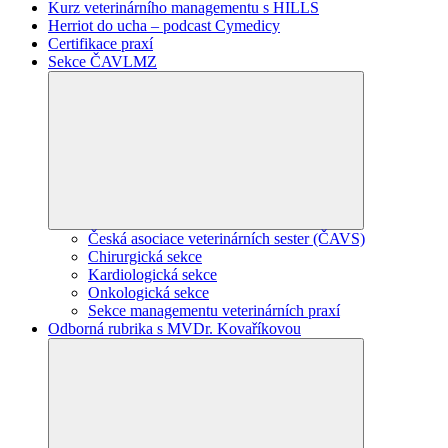
Kurz veterinárního managementu s HILLS
Herriot do ucha – podcast Cymedicy
Certifikace praxí
Sekce ČAVLMZ
Česká asociace veterinárních sester (ČAVS)
Chirurgická sekce
Kardiologická sekce
Onkologická sekce
Sekce managementu veterinárních praxí
Odborná rubrika s MVDr. Kovaříkovou