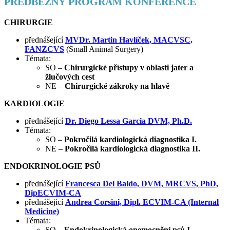
PŘEDBĚŽNÝ PROGRAM KONFERENCE
CHIRURGIE
přednášející
MVDr. Martin Havlíček, MACVSC,
FANZCVS
(Small Animal Surgery)
Témata:
SO –
Chirurgické přístupy v oblasti jater a
žlučových cest
NE –
Chirurgické zákroky na hlavě
KARDIOLOGIE
přednášející
Dr. Diego Lessa Garcia DVM, Ph.D.
Témata:
SO –
Pokročilá kardiologická diagnostika I.
NE –
Pokročilá kardiologická diagnostika II.
ENDOKRINOLOGIE PSŮ
přednášející
Francesca Del Baldo, DVM, MRCVS, PhD,
DipECVIM-CA
přednášející
Andrea Corsini, Dipl. ECVIM-CA (Internal
Medicine)
Témata:
SO –
Endokrinologická onemocnění psů I.