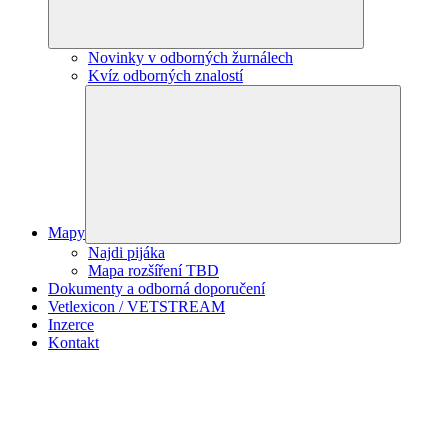
Novinky v odborných žurnálech
Kvíz odborných znalostí
Mapy
Najdi pijáka
Mapa rozšíření TBD
Dokumenty a odborná doporučení
Vetlexicon / VETSTREAM
Inzerce
Kontakt