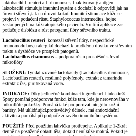
laktobacilů L.reuteri a L.rhamnosus, Inaktivovaný antigen
laktobacilů stimuluje imunitní systém a dochází k odpovědi jak na
úrovni střevní ,tak na úrovni kožní. Imunitní stimulace kůže se
projeví v potlačení růstu Staphylococcus intermedius, hojne
zastoupených na kůži atopického pacienta. Vnitřní aplikace zas
potlačuje disbiózu a růst patogenní flóry střevního traktu.
Lactobacillus reuteri
-komezál střevní flóry, nespecifické
imunomodulans,u alergiků dochází k prudkému úbytku ve střevním
traktu a dysbióze ve prospěch patogenů.
Lactobacillus rhamnosus
– podpora růstu prospěšné střevní
mikroflóry
SLOŽENÍ:
Tyndallizované lactobacily (Lactobacillus rhamnosus,
Lactobacillus reuteri), rostlinné polyfenoly, extrakt z tamarindu,
extrakt z řas, purifikovaná voda.
INDIKACE:
Díky jedinečné kombinaci ingrediencí Linkskin®
Spray pomáhá podporovat funkci kůže tam, kde je nerovnováha v
mikroflóře pokožky. Pomáhá také podporovat integritu kožní
bariéry. Má uklidňující,protisvědivý účinek , má antioxidační
aktivitu a pomáhá při podpoře zdravého imunitního systému.
POUŽITÍ:
Před použitím lahvičku protřepejte. Aplikujte 1-2krát
denně na postižené oblasti těla, dokud není kůže mokrá. Pokud je