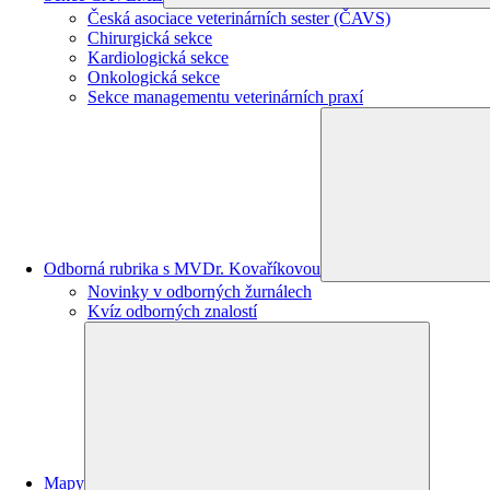
Česká asociace veterinárních sester (ČAVS)
Chirurgická sekce
Kardiologická sekce
Onkologická sekce
Sekce managementu veterinárních praxí
Odborná rubrika s MVDr. Kovaříkovou
Novinky v odborných žurnálech
Kvíz odborných znalostí
Mapy