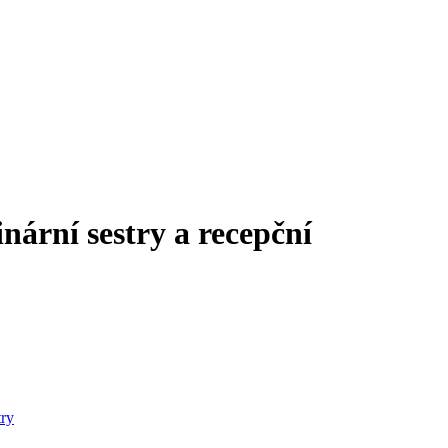
rní sestry a recepční
try