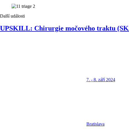
Další události
UPSKILL: Chirurgie močového traktu (SK
7. - 8. září 2024
Bratislava