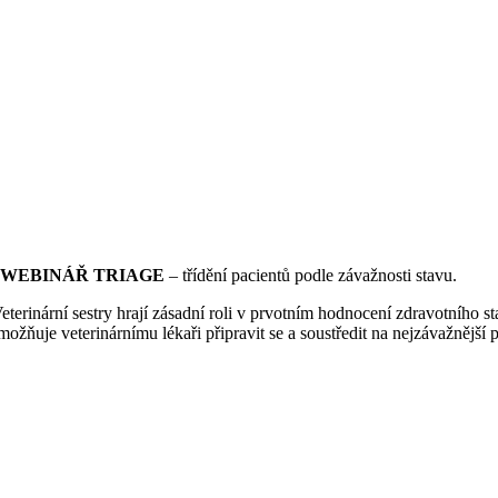
WEBINÁŘ TRIAGE
– třídění pacientů podle závažnosti stavu.
erinární sestry hrají zásadní roli v prvotním hodnocení zdravotního sta
umožňuje veterinárnímu lékaři připravit se a soustředit na nejzávažnější