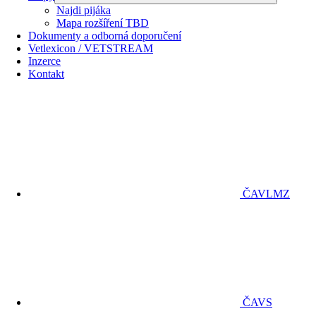
Najdi pijáka
Mapa rozšíření TBD
Dokumenty a odborná doporučení
Vetlexicon / VETSTREAM
Inzerce
Kontakt
ČAVLMZ
ČAVS