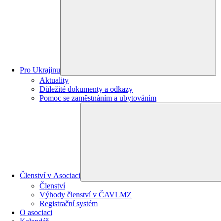
Pro Ukrajinu
Aktuality
Důležité dokumenty a odkazy
Pomoc se zaměstnáním a ubytováním
Členství v Asociaci
Členství
Výhody členství v ČAVLMZ
Registrační systém
O asociaci