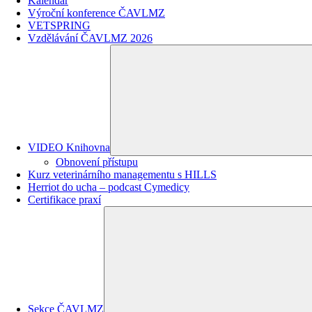
Kalendář
Výroční konference ČAVLMZ
VETSPRING
Vzdělávání ČAVLMZ 2026
VIDEO Knihovna
Obnovení přístupu
Kurz veterinárního managementu s HILLS
Herriot do ucha – podcast Cymedicy
Certifikace praxí
Sekce ČAVLMZ