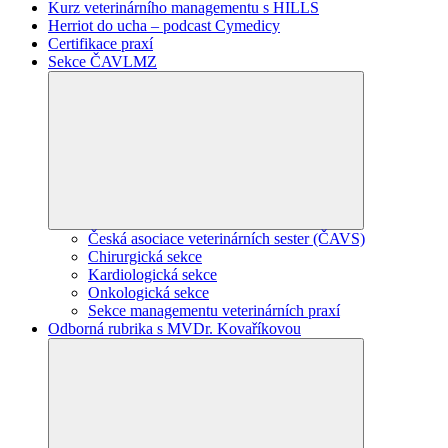
Kurz veterinárního managementu s HILLS
Herriot do ucha – podcast Cymedicy
Certifikace praxí
Sekce ČAVLMZ
Česká asociace veterinárních sester (ČAVS)
Chirurgická sekce
Kardiologická sekce
Onkologická sekce
Sekce managementu veterinárních praxí
Odborná rubrika s MVDr. Kovaříkovou