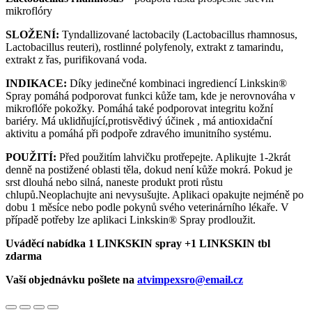
mikroflóry
SLOŽENÍ:
Tyndallizované lactobacily (Lactobacillus rhamnosus,
Lactobacillus reuteri), rostlinné polyfenoly, extrakt z tamarindu,
extrakt z řas, purifikovaná voda.
INDIKACE:
Díky jedinečné kombinaci ingrediencí Linkskin®
Spray pomáhá podporovat funkci kůže tam, kde je nerovnováha v
mikroflóře pokožky. Pomáhá také podporovat integritu kožní
bariéry. Má uklidňující,protisvědivý účinek , má antioxidační
aktivitu a pomáhá při podpoře zdravého imunitního systému.
POUŽITÍ:
Před použitím lahvičku protřepejte. Aplikujte 1-2krát
denně na postižené oblasti těla, dokud není kůže mokrá. Pokud je
srst dlouhá nebo silná, naneste produkt proti růstu
chlupů.Neoplachujte ani nevysušujte. Aplikaci opakujte nejméně po
dobu 1 měsíce nebo podle pokynů svého veterinárního lékaře. V
případě potřeby lze aplikaci Linkskin® Spray prodloužit.
Uváděcí nabídka 1 LINKSKIN spray +1 LINKSKIN tbl
zdarma
Vaší objednávku pošlete na
atvimpexsro@email.cz