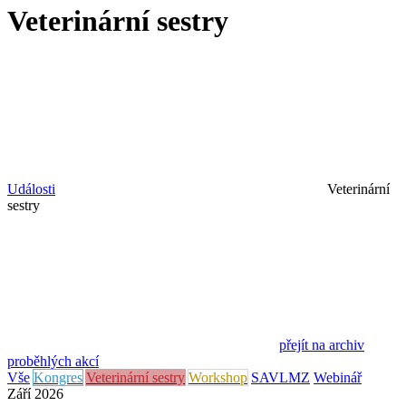
Veterinární sestry
Události
Veterinární
sestry
přejít na archiv
proběhlých akcí
Vše
Kongres
Veterinární sestry
Workshop
SAVLMZ
Webinář
Září 2026