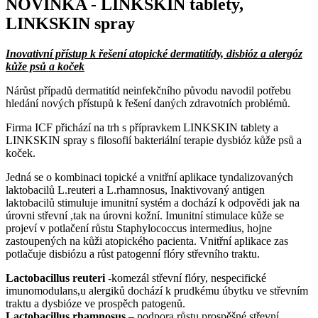
NOVINKA - LINKSKIN tablety,
LINKSKIN spray
Inovativní přístup k řešení atopické dermatitídy, disbióz a alergóz
kůže psů a koček
Nárůst případů dermatitíd neinfekčního původu navodil potřebu
hledání nových přístupů k řešení daných zdravotních problémů.
Firma ICF přichází na trh s přípravkem LINKSKIN tablety a
LINKSKIN spray s filosofií bakteriální terapie dysbióz kůže psů a
koček.
Jedná se o kombinaci topické a vnitřní aplikace tyndalizovaných
laktobacilů L.reuteri a L.rhamnosus, Inaktivovaný antigen
laktobacilů stimuluje imunitní systém a dochází k odpovědi jak na
úrovni střevní ,tak na úrovni kožní. Imunitní stimulace kůže se
projeví v potlačení růstu Staphylococcus intermedius, hojne
zastoupených na kůži atopického pacienta. Vnitřní aplikace zas
potlačuje disbiózu a růst patogenní flóry střevního traktu.
Lactobacillus reuteri
-komezál střevní flóry, nespecifické
imunomodulans,u alergiků dochází k prudkému úbytku ve střevním
traktu a dysbióze ve prospěch patogenů.
Lactobacillus rhamnosus
– podpora růstu prospěšné střevní