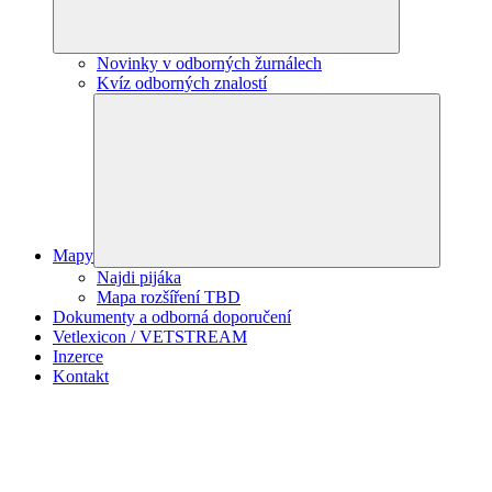
Novinky v odborných žurnálech
Kvíz odborných znalostí
Mapy
Najdi pijáka
Mapa rozšíření TBD
Dokumenty a odborná doporučení
Vetlexicon / VETSTREAM
Inzerce
Kontakt