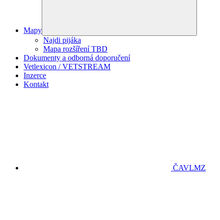
Mapy
Najdi pijáka
Mapa rozšíření TBD
Dokumenty a odborná doporučení
Vetlexicon / VETSTREAM
Inzerce
Kontakt
ČAVLMZ