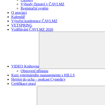
Výhody členství v ČAVLMZ
Registrační systém
O asociaci
Kalendář
Výroční konference ČAVLMZ
VETSPRING
Vzdělávání ČAVLMZ 2026
VIDEO Knihovna
Obnovení přístupu
Kurz veterinárního managementu s HILLS
Herriot do ucha – podcast Cymedicy
Certifikace praxí