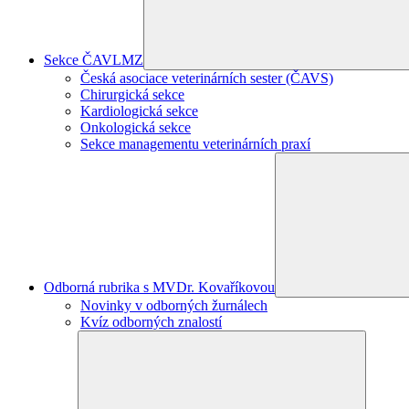
Sekce ČAVLMZ
Česká asociace veterinárních sester (ČAVS)
Chirurgická sekce
Kardiologická sekce
Onkologická sekce
Sekce managementu veterinárních praxí
Odborná rubrika s MVDr. Kovaříkovou
Novinky v odborných žurnálech
Kvíz odborných znalostí