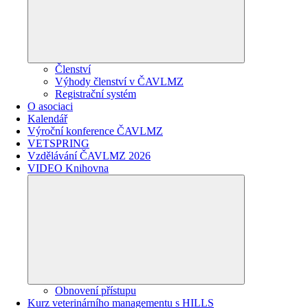
Členství
Výhody členství v ČAVLMZ
Registrační systém
O asociaci
Kalendář
Výroční konference ČAVLMZ
VETSPRING
Vzdělávání ČAVLMZ 2026
VIDEO Knihovna
Obnovení přístupu
Kurz veterinárního managementu s HILLS