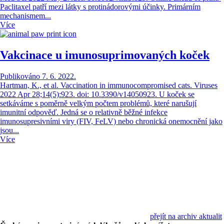
Paclitaxel patří mezi látky s protinádorovými účinky. Primárním
mechanismem...
Více
Vakcinace u imunosuprimovaných koček
Publikováno 7. 6. 2022.
Hartman, K., et al. Vaccination in immunocompromised cats. Viruses
2022 Apr 28;14(5):923. doi: 10.3390/v14050923. U koček se
setkáváme s poměrně velkým počtem problémů, které narušují
imunitní odpověď. Jedná se o relativně běžné infekce
imunosupresivními viry (FIV, FeLV) nebo chronická onemocnění jako
jsou...
Více
přejít na archiv aktualit