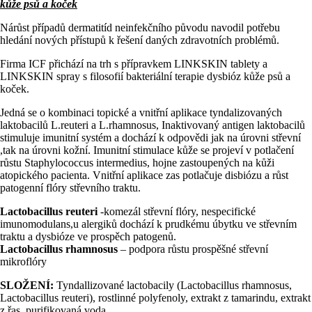
kůže psů a koček
Nárůst případů dermatitíd neinfekčního původu navodil potřebu
hledání nových přístupů k řešení daných zdravotních problémů.
Firma ICF přichází na trh s přípravkem LINKSKIN tablety a
LINKSKIN spray s filosofií bakteriální terapie dysbióz kůže psů a
koček.
Jedná se o kombinaci topické a vnitřní aplikace tyndalizovaných
laktobacilů L.reuteri a L.rhamnosus, Inaktivovaný antigen laktobacilů
stimuluje imunitní systém a dochází k odpovědi jak na úrovni střevní
,tak na úrovni kožní. Imunitní stimulace kůže se projeví v potlačení
růstu Staphylococcus intermedius, hojne zastoupených na kůži
atopického pacienta. Vnitřní aplikace zas potlačuje disbiózu a růst
patogenní flóry střevního traktu.
Lactobacillus reuteri
-komezál střevní flóry, nespecifické
imunomodulans,u alergiků dochází k prudkému úbytku ve střevním
traktu a dysbióze ve prospěch patogenů.
Lactobacillus rhamnosus
– podpora růstu prospěšné střevní
mikroflóry
SLOŽENÍ:
Tyndallizované lactobacily (Lactobacillus rhamnosus,
Lactobacillus reuteri), rostlinné polyfenoly, extrakt z tamarindu, extrakt
z řas, purifikovaná voda.