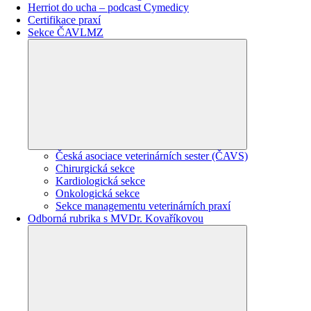
Herriot do ucha – podcast Cymedicy
Certifikace praxí
Sekce ČAVLMZ
Česká asociace veterinárních sester (ČAVS)
Chirurgická sekce
Kardiologická sekce
Onkologická sekce
Sekce managementu veterinárních praxí
Odborná rubrika s MVDr. Kovaříkovou