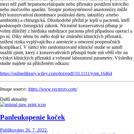
mezi něž patří hepatoencefalopatie nebo příznaky postižení trávicího
nebo močového aparátu. Terapie portosystémové anastomózy může
být konzervativní (kombinace podávání diety, laktulózy a/nebo
antibiotik) a chirurgická. Dlouhodobé přežití je lepší u pacientů, kteří
podstoupili chirurgický zákrok. Nicméně konzervativní přístup je
velmi důležitý z hlediska stabilizace pacienta před případnou operací a
po ní. Díky němu by mělo dojít ke zmírnění klinických příznaků,
snížení rizika vyplývajícího z anestezie a omezení pooperačních
komplikací. V rámci této randomizované klinické studie se autoři
snažili zjistit, který z konzervativních přístupů bude mít větší vliv na
výskyt klinických příznaků a vybrané laboratorní parametry. Výsledky
studie najdete na přiloženém odkazu:
https://onlinelibrary.wiley.com/doi/epdf/10.1111/jvim.16464
Image source:
https://www.vecteezy.com/
Další aktuality
Panleukopenie koček
Publikováno 26. 7. 2022.