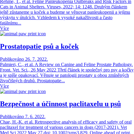
Rehme, T., et al. Feline Panleukopenia Outbreaks and Risk Factors in
Cats in Animal Shelters. Viruses, 2022; 14: 1248. Druhým článkem
ještě zůstaneme u koček a budeme se věnovat panleukopenii a jejímu
výskytu v útulcích. Vzhledem k vysoké nakažlivosti a často
fatálnímu...
Více
Prostatopatie psů a koček
Publikováno 26. 7. 2022.
Palmieri, C., et al. A Review on Canine and Feline Prostate Pathology.
Front. Vet. Sci., 26 May 2022 Třetí článek je společný pro psy a kočky
a je spíše opakovací. Věnuje se patologii prostaty u obou zmíněných
živočišných druhů. Prostatopatie...
Více
Bezpečnost a účinnost paclitaxelu u psů
Publikováno 7. 6. 2022.
Chae, H.-K. et al. Retrospective analysis of efficacy and safety of oral
paclitaxel for treatment of various cancers in dogs (2017-2021). Vet
Med Sci 2022 May 27.doi: 10.1002/vms3.829. Online ahead of print.