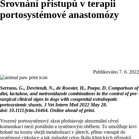
Srovnání přístupů v terapii
portosystémové anastomózy
Publikováno 7. 6. 2022
Serrano, G., Devriendt, N., de Rooster, H., Paepe, D. Comparison of
diet, lactulose, and metronidazole combinations in the control of pre-
surgical clinical signs in dogs with congenital extrahepatic
portosystemic shunts. J Vet Intern Med 2022 May 28.
doi: 10.1111/jvim.16464. Online ahead of print.
Vrozený portosystémový zkrat představuje abnormální cévní
komunikaci mezi portálním a systémovým oběhem. To umožňuje krvi
bohaté na toxiny obejít metabolizaci v játrech, přímo vstoupit do
systémové cirkulace a tak způsobit celou škálu klinických příznaků,