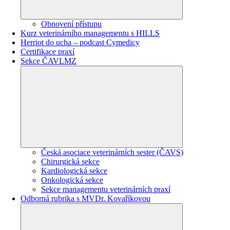
Obnovení přístupu
Kurz veterinárního managementu s HILLS
Herriot do ucha – podcast Cymedicy
Certifikace praxí
Sekce ČAVLMZ
Česká asociace veterinárních sester (ČAVS)
Chirurgická sekce
Kardiologická sekce
Onkologická sekce
Sekce managementu veterinárních praxí
Odborná rubrika s MVDr. Kovaříkovou