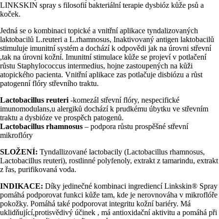
LINKSKIN spray s filosofií bakteriální terapie dysbióz kůže psů a
koček.
Jedná se o kombinaci topické a vnitřní aplikace tyndalizovaných
laktobacilů L.reuteri a L.rhamnosus, Inaktivovaný antigen laktobacilů
stimuluje imunitní systém a dochází k odpovědi jak na úrovni střevní
,tak na úrovni kožní. Imunitní stimulace kůže se projeví v potlačení
růstu Staphylococcus intermedius, hojne zastoupených na kůži
atopického pacienta. Vnitřní aplikace zas potlačuje disbiózu a růst
patogenní flóry střevního traktu.
Lactobacillus reuteri
-komezál střevní flóry, nespecifické
imunomodulans,u alergiků dochází k prudkému úbytku ve střevním
traktu a dysbióze ve prospěch patogenů.
Lactobacillus rhamnosus
– podpora růstu prospěšné střevní
mikroflóry
SLOŽENÍ:
Tyndallizované lactobacily (Lactobacillus rhamnosus,
Lactobacillus reuteri), rostlinné polyfenoly, extrakt z tamarindu, extrakt
z řas, purifikovaná voda.
INDIKACE:
Díky jedinečné kombinaci ingrediencí Linkskin® Spray
pomáhá podporovat funkci kůže tam, kde je nerovnováha v mikroflóře
pokožky. Pomáhá také podporovat integritu kožní bariéry. Má
uklidňující,protisvědivý účinek , má antioxidační aktivitu a pomáhá při