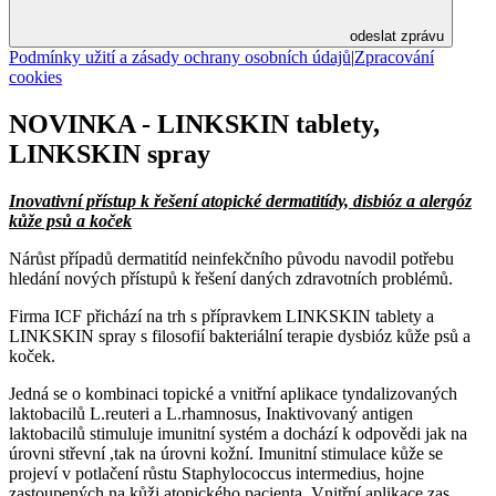
odeslat zprávu
Podmínky užití a zásady ochrany osobních údajů
|
Zpracování
cookies
NOVINKA - LINKSKIN tablety,
LINKSKIN spray
Inovativní přístup k řešení atopické dermatitídy, disbióz a alergóz
kůže psů a koček
Nárůst případů dermatitíd neinfekčního původu navodil potřebu
hledání nových přístupů k řešení daných zdravotních problémů.
Firma ICF přichází na trh s přípravkem LINKSKIN tablety a
LINKSKIN spray s filosofií bakteriální terapie dysbióz kůže psů a
koček.
Jedná se o kombinaci topické a vnitřní aplikace tyndalizovaných
laktobacilů L.reuteri a L.rhamnosus, Inaktivovaný antigen
laktobacilů stimuluje imunitní systém a dochází k odpovědi jak na
úrovni střevní ,tak na úrovni kožní. Imunitní stimulace kůže se
projeví v potlačení růstu Staphylococcus intermedius, hojne
zastoupených na kůži atopického pacienta. Vnitřní aplikace zas