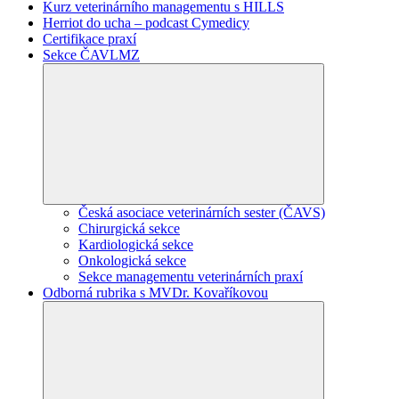
Kurz veterinárního managementu s HILLS
Herriot do ucha – podcast Cymedicy
Certifikace praxí
Sekce ČAVLMZ
Česká asociace veterinárních sester (ČAVS)
Chirurgická sekce
Kardiologická sekce
Onkologická sekce
Sekce managementu veterinárních praxí
Odborná rubrika s MVDr. Kovaříkovou