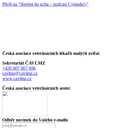
Přejít na "Herriot do ucha – podcast Cymedicy"
Česká asociace veterinárních lékařů malých zvířat
Sekretariát ČAVLMZ
+420 607 067 696
cavlmz@cavlmz.cz
www.cavlmz.cz
Česká asociace veterinárních sester
Odběr novinek do Vašeho e-mailu