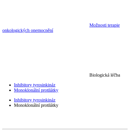
Možnosti terapie
onkologických onemocnění
Biologická léčba
Inhibitory tyrosinkináz
Monoklonální protilátky
Inhibitory tyrosinkináz
Monoklonální protilátky