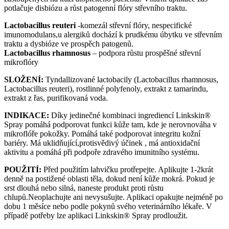
potlačuje disbiózu a růst patogenní flóry střevního traktu.
Lactobacillus reuteri
-komezál střevní flóry, nespecifické
imunomodulans,u alergiků dochází k prudkému úbytku ve střevním
traktu a dysbióze ve prospěch patogenů.
Lactobacillus rhamnosus
– podpora růstu prospěšné střevní
mikroflóry
SLOŽENÍ:
Tyndallizované lactobacily (Lactobacillus rhamnosus,
Lactobacillus reuteri), rostlinné polyfenoly, extrakt z tamarindu,
extrakt z řas, purifikovaná voda.
INDIKACE:
Díky jedinečné kombinaci ingrediencí Linkskin®
Spray pomáhá podporovat funkci kůže tam, kde je nerovnováha v
mikroflóře pokožky. Pomáhá také podporovat integritu kožní
bariéry. Má uklidňující,protisvědivý účinek , má antioxidační
aktivitu a pomáhá při podpoře zdravého imunitního systému.
POUŽITÍ:
Před použitím lahvičku protřepejte. Aplikujte 1-2krát
denně na postižené oblasti těla, dokud není kůže mokrá. Pokud je
srst dlouhá nebo silná, naneste produkt proti růstu
chlupů.Neoplachujte ani nevysušujte. Aplikaci opakujte nejméně po
dobu 1 měsíce nebo podle pokynů svého veterinárního lékaře. V
případě potřeby lze aplikaci Linkskin® Spray prodloužit.