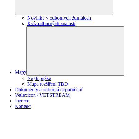
Novinky v odborných žurnálech
Kvíz odborných znalostí
Mapy
Najdi pijáka
Mapa rozšíření TBD
Dokumenty a odborná doporučení
Vetlexicon / VETSTREAM
Inzerce
Kontakt