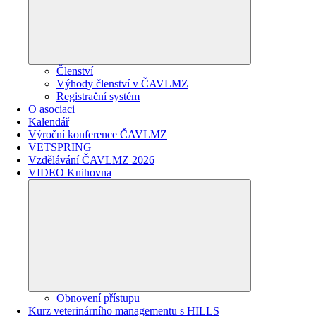
Členství
Výhody členství v ČAVLMZ
Registrační systém
O asociaci
Kalendář
Výroční konference ČAVLMZ
VETSPRING
Vzdělávání ČAVLMZ 2026
VIDEO Knihovna
Obnovení přístupu
Kurz veterinárního managementu s HILLS