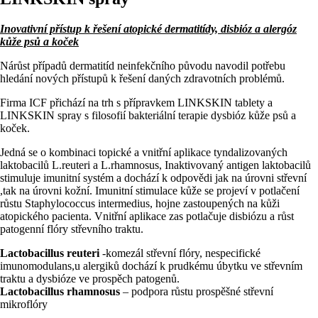
Inovativní přístup k řešení atopické dermatitídy, disbióz a alergóz
kůže psů a koček
Nárůst případů dermatitíd neinfekčního původu navodil potřebu
hledání nových přístupů k řešení daných zdravotních problémů.
Firma ICF přichází na trh s přípravkem LINKSKIN tablety a
LINKSKIN spray s filosofií bakteriální terapie dysbióz kůže psů a
koček.
Jedná se o kombinaci topické a vnitřní aplikace tyndalizovaných
laktobacilů L.reuteri a L.rhamnosus, Inaktivovaný antigen laktobacilů
stimuluje imunitní systém a dochází k odpovědi jak na úrovni střevní
,tak na úrovni kožní. Imunitní stimulace kůže se projeví v potlačení
růstu Staphylococcus intermedius, hojne zastoupených na kůži
atopického pacienta. Vnitřní aplikace zas potlačuje disbiózu a růst
patogenní flóry střevního traktu.
Lactobacillus reuteri
-komezál střevní flóry, nespecifické
imunomodulans,u alergiků dochází k prudkému úbytku ve střevním
traktu a dysbióze ve prospěch patogenů.
Lactobacillus rhamnosus
– podpora růstu prospěšné střevní
mikroflóry