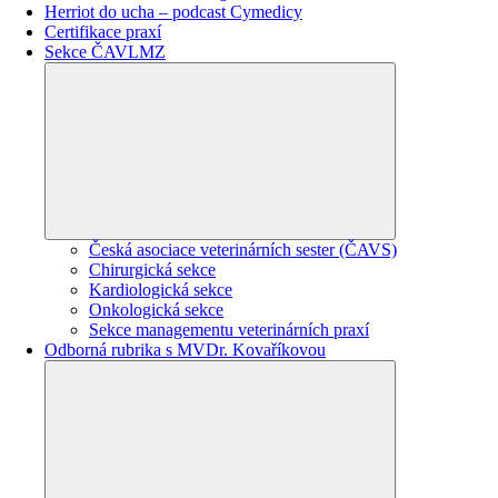
Herriot do ucha – podcast Cymedicy
Certifikace praxí
Sekce ČAVLMZ
Česká asociace veterinárních sester (ČAVS)
Chirurgická sekce
Kardiologická sekce
Onkologická sekce
Sekce managementu veterinárních praxí
Odborná rubrika s MVDr. Kovaříkovou