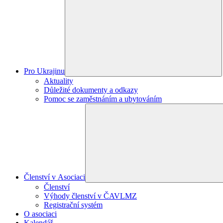
Pro Ukrajinu
Aktuality
Důležité dokumenty a odkazy
Pomoc se zaměstnáním a ubytováním
Členství v Asociaci
Členství
Výhody členství v ČAVLMZ
Registrační systém
O asociaci
Kalendář