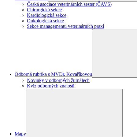
Česká asociace veterinárních sester (ČAVS)
Chirurgická sekce
Kardiologická sekce
Onkologická sekce
Sekce managementu veterinárních praxí
Odborná rubrika s MVDr. Kovaříkovou
Novinky v odborných žurnálech
Kvíz odborných znalostí
Mapy