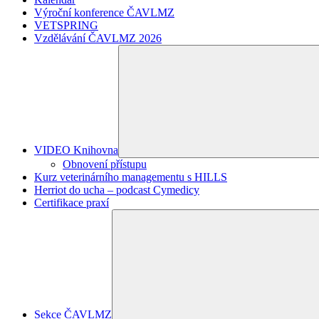
Výroční konference ČAVLMZ
VETSPRING
Vzdělávání ČAVLMZ 2026
VIDEO Knihovna
Obnovení přístupu
Kurz veterinárního managementu s HILLS
Herriot do ucha – podcast Cymedicy
Certifikace praxí
Sekce ČAVLMZ