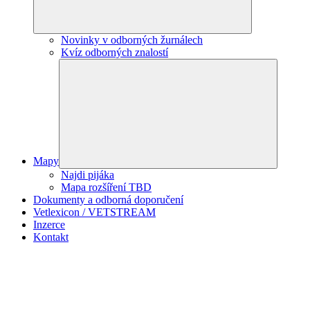
Novinky v odborných žurnálech
Kvíz odborných znalostí
Mapy
Najdi pijáka
Mapa rozšíření TBD
Dokumenty a odborná doporučení
Vetlexicon / VETSTREAM
Inzerce
Kontakt