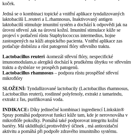
koček.
Jedná se o kombinaci topické a vnitřní aplikace tyndalizovaných
laktobacilů L.reuteri a L.rhamnosus, Inaktivovaný antigen
laktobacilů stimuluje imunitní systém a dochází k odpovědi jak na
úrovni střevní ,tak na úrovni kožní. Imunitní stimulace kůže se
projeví v potlačení růstu Staphylococcus intermedius, hojne
zastoupených na kůži atopického pacienta. Vnitřní aplikace zas
potlačuje disbiózu a růst patogenní flóry střevního traktu.
Lactobacillus reuteri
-komezál střevní flóry, nespecifické
imunomodulans,u alergiků dochází k prudkému úbytku ve střevním
traktu a dysbióze ve prospěch patogenů.
Lactobacillus rhamnosus
– podpora růstu prospěšné střevní
mikroflóry
SLOŽENÍ:
Tyndallizované lactobacily (Lactobacillus rhamnosus,
Lactobacillus reuteri), rostlinné polyfenoly, extrakt z tamarindu,
extrakt z řas, purifikovaná voda.
INDIKACE:
Díky jedinečné kombinaci ingrediencí Linkskin®
Spray pomáhá podporovat funkci kůže tam, kde je nerovnováha v
mikroflóře pokožky. Pomáhá také podporovat integritu kožní
bariéry. Má uklidňující,protisvědivý účinek , má antioxidační
aktivitu a pomáhá při podpoře zdravého imunitního systému.