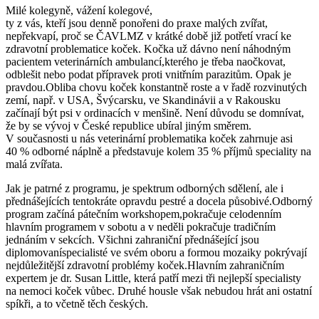
Milé kolegyně, vážení kolegové,
ty z vás, kteří jsou denně ponořeni do praxe malých zvířat,
nepřekvapí, proč se ČAVLMZ v krátké době již potřetí vrací ke
zdravotní problematice koček. Kočka už dávno není náhodným
pacientem veterinárních ambulancí,kterého je třeba naočkovat,
odblešit nebo podat přípravek proti vnitřním parazitům. Opak je
pravdou.Obliba chovu koček konstantně roste a v řadě rozvinutých
zemí, např. v USA, Švýcarsku, ve Skandinávii a v Rakousku
začínají být psi v ordinacích v menšině. Není důvodu se domnívat,
že by se vývoj v České republice ubíral jiným směrem.
V současnosti u nás veterinární problematika koček zahrnuje asi
40 % odborné náplně a představuje kolem 35 % příjmů speciality na
malá zvířata.
Jak je patrné z programu, je spektrum odborných sdělení, ale i
přednášejících tentokráte opravdu pestré a docela působivé.Odborný
program začíná pátečním workshopem,pokračuje celodenním
hlavním programem v sobotu a v neděli pokračuje tradičním
jednáním v sekcích. Všichni zahraniční přednášející jsou
diplomovaníspecialisté ve svém oboru a formou mozaiky pokrývají
nejdůležitější zdravotní problémy koček.Hlavním zahraničním
expertem je dr. Susan Little, která patří mezi tři nejlepší specialisty
na nemoci koček vůbec. Druhé housle však nebudou hrát ani ostatní
spíkři, a to včetně těch českých.