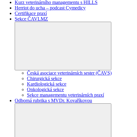
Kurz veterinárního managementu s HILLS
Herriot do ucha – podcast Cymedicy
Certifikace praxí
Sekce ČAVLMZ
Česká asociace veterinárních sester (ČAVS)
Chirurgická sekce
Kardiologická sekce
Onkologická sekce
Sekce managementu veterinárních praxí
Odborná rubrika s MVDr. Kovaříkovou