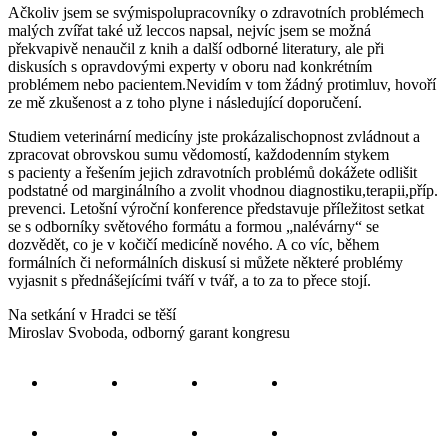
Ačkoliv jsem se svýmispolupracovníky o zdravotních problémech
malých zvířat také už leccos napsal, nejvíc jsem se možná
překvapivě nenaučil z knih a další odborné literatury, ale při
diskusích s opravdovými experty v oboru nad konkrétním
problémem nebo pacientem.Nevidím v tom žádný protimluv, hovoří
ze mě zkušenost a z toho plyne i následující doporučení.
Studiem veterinární medicíny jste prokázalischopnost zvládnout a
zpracovat obrovskou sumu vědomostí, každodenním stykem
s pacienty a řešením jejich zdravotních problémů dokážete odlišit
podstatné od marginálního a zvolit vhodnou diagnostiku,terapii,příp.
prevenci. Letošní výroční konference představuje příležitost setkat
se s odborníky světového formátu a formou „nalévárny“ se
dozvědět, co je v kočičí medicíně nového. A co víc, během
formálních či neformálních diskusí si můžete některé problémy
vyjasnit s přednášejícími tváří v tvář, a to za to přece stojí.
Na setkání v Hradci se těší
Miroslav Svoboda, odborný garant kongresu